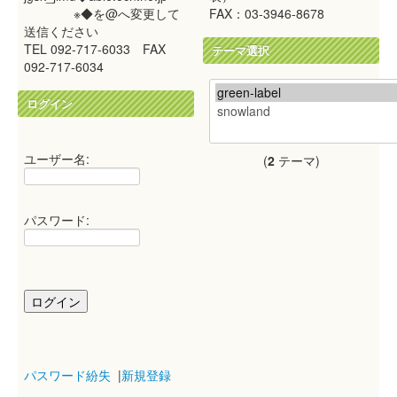
※◆を@へ変更して
FAX：03-3946-8678
送信ください
TEL 092-717-6033 FAX
テーマ選択
092-717-6034
ログイン
ユーザー名:
(
2
テーマ)
パスワード:
パスワード紛失
|
新規登録