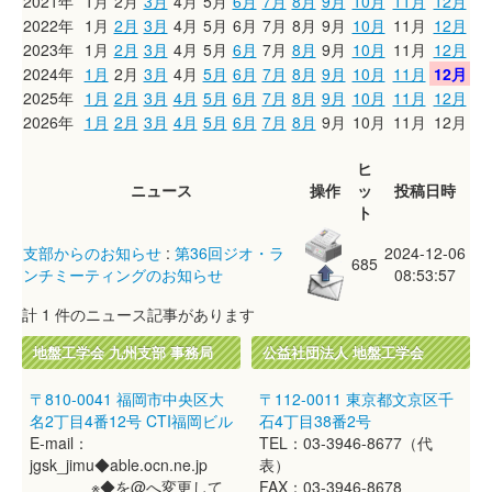
2021年
1月
2月
3月
4月
5月
6月
7月
8月
9月
10月
11月
12月
2022年
1月
2月
3月
4月
5月
6月
7月
8月
9月
10月
11月
12月
2023年
1月
2月
3月
4月
5月
6月
7月
8月
9月
10月
11月
12月
2024年
1月
2月
3月
4月
5月
6月
7月
8月
9月
10月
11月
12月
2025年
1月
2月
3月
4月
5月
6月
7月
8月
9月
10月
11月
12月
2026年
1月
2月
3月
4月
5月
6月
7月
8月
9月
10月
11月
12月
ヒ
ニュース
操作
ッ
投稿日時
ト
支部からのお知らせ
:
第36回ジオ・ラ
2024-12-06
685
ンチミーティングのお知らせ
08:53:57
計 1 件のニュース記事があります
地盤工学会 九州支部 事務局
公益社団法人 地盤工学会
〒810-0041 福岡市中央区大
〒112-0011 東京都文京区千
名2丁目4番12号 CTI福岡ビル
石4丁目38番2号
E-mail：
TEL：03-3946-8677（代
jgsk_jimu◆able.ocn.ne.jp
表）
※◆を@へ変更して
FAX：03-3946-8678