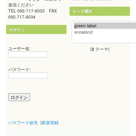
送信ください
TEL 092-717-6033 FAX
テーマ選択
092-717-6034
ログイン
ユーザー名:
(
2
テーマ)
パスワード:
パスワード紛失
|
新規登録