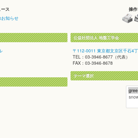
ュース
操作
のお知らせ
公益社団法人 地盤工学会
ル
〒112-0011 東京都文京区千石4
TEL：03-3946-8677（代表）
FAX：03-3946-8678
テーマ選択