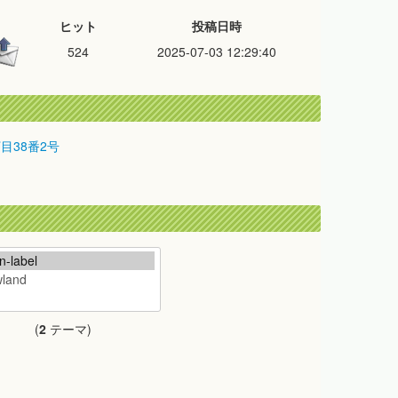
ヒット
投稿日時
524
2025-07-03 12:29:40
丁目38番2号
(
2
テーマ)