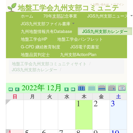
»
»
地盤工学会九州支部コミュニテ
お問い合わせ
ログイン
ィサイト
ホーム
70年支部記念事業
JGS九州支部ニュース
5th GIG
JGS九州支部ファイル書庫
九州地盤情報共有Database
JGS九州支部カレンダー
地盤工学会HP
地盤工学会パンフレット
G-CPD 継続教育制度
JGS電子図書室
地盤品質判定士
九州支部ActionPlan
地盤工学会九州支部コミュニティサイト
/
JGS九州支部カレンダー
/
2022年 12月
日
月
火
水
木
金
土
1
2
3
4
5
6
7
8
9
10