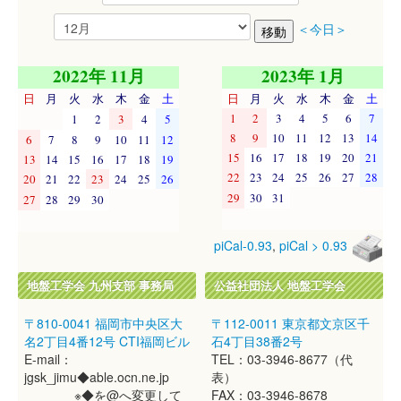
＜今日＞
2022年 11月
2023年 1月
日
月
火
水
木
金
土
日
月
火
水
木
金
土
1
2
3
4
5
6
7
1
2
3
4
5
8
9
10
11
12
13
14
6
7
8
9
10
11
12
15
16
17
18
19
20
21
13
14
15
16
17
18
19
22
23
24
25
26
27
28
20
21
22
23
24
25
26
29
30
31
27
28
29
30
piCal-0.93
,
piCal > 0.93
地盤工学会 九州支部 事務局
公益社団法人 地盤工学会
〒810-0041 福岡市中央区大
〒112-0011 東京都文京区千
名2丁目4番12号 CTI福岡ビル
石4丁目38番2号
E-mail：
TEL：03-3946-8677（代
jgsk_jimu◆able.ocn.ne.jp
表）
※◆を@へ変更して
FAX：03-3946-8678