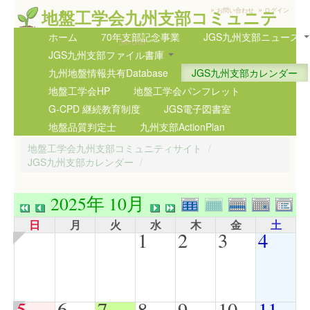
»
»
地盤工学会九州支部コミュニテ
お問い合わせ
ログイン
ィサイト
ホーム
70年支部記念事業
JGS九州支部ニュース
5th GIG
JGS九州支部ファイル書庫
九州地盤情報共有Database
JGS九州支部カレンダー
地盤工学会HP
地盤工学会パンフレット
G-CPD 継続教育制度
JGS電子図書室
地盤品質判定士
九州支部ActionPlan
地盤工学会九州支部コミュニティサイト
/
JGS九州支部カレンダー
/
2025年 10月
日
月
火
水
木
金
土
1
2
3
4
5
6
7
8
9
10
11