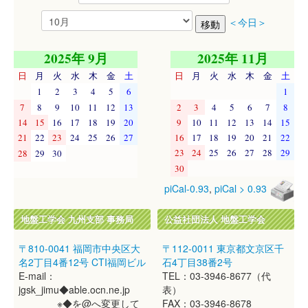
＜今日＞
2025年 9月
2025年 11月
日
月
火
水
木
金
土
日
月
火
水
木
金
土
1
2
3
4
5
6
1
7
8
9
10
11
12
13
2
3
4
5
6
7
8
14
15
16
17
18
19
20
9
10
11
12
13
14
15
21
22
23
24
25
26
27
16
17
18
19
20
21
22
23
24
25
26
27
28
29
28
29
30
30
piCal-0.93
,
piCal > 0.93
地盤工学会 九州支部 事務局
公益社団法人 地盤工学会
〒810-0041 福岡市中央区大
〒112-0011 東京都文京区千
名2丁目4番12号 CTI福岡ビル
石4丁目38番2号
E-mail：
TEL：03-3946-8677（代
jgsk_jimu◆able.ocn.ne.jp
表）
※◆を@へ変更して
FAX：03-3946-8678