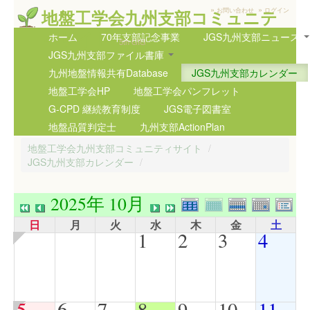
»
»
地盤工学会九州支部コミュニテ
お問い合わせ
ログイン
ィサイト
ホーム
70年支部記念事業
JGS九州支部ニュース
5th GIG
JGS九州支部ファイル書庫
九州地盤情報共有Database
JGS九州支部カレンダー
地盤工学会HP
地盤工学会パンフレット
G-CPD 継続教育制度
JGS電子図書室
地盤品質判定士
九州支部ActionPlan
地盤工学会九州支部コミュニティサイト
/
JGS九州支部カレンダー
/
2025年 10月
日
月
火
水
木
金
土
1
2
3
4
5
6
7
8
9
10
11