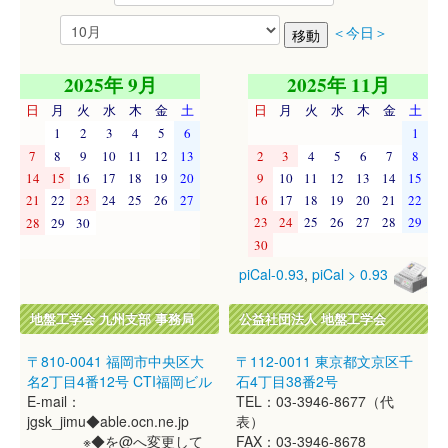
＜今日＞
2025年 9月
2025年 11月
日
月
火
水
木
金
土
日
月
火
水
木
金
土
1
2
3
4
5
6
1
7
8
9
10
11
12
13
2
3
4
5
6
7
8
14
15
16
17
18
19
20
9
10
11
12
13
14
15
21
22
23
24
25
26
27
16
17
18
19
20
21
22
23
24
25
26
27
28
29
28
29
30
30
piCal-0.93
,
piCal > 0.93
地盤工学会 九州支部 事務局
公益社団法人 地盤工学会
〒810-0041 福岡市中央区大
〒112-0011 東京都文京区千
名2丁目4番12号 CTI福岡ビル
石4丁目38番2号
E-mail：
TEL：03-3946-8677（代
jgsk_jimu◆able.ocn.ne.jp
表）
※◆を@へ変更して
FAX：03-3946-8678