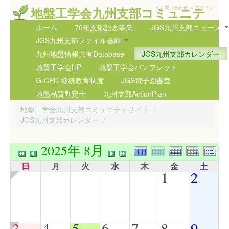
»
»
地盤工学会九州支部コミュニテ
お問い合わせ
ログイン
ィサイト
ホーム
70年支部記念事業
JGS九州支部ニュース
5th GIG
JGS九州支部ファイル書庫
九州地盤情報共有Database
JGS九州支部カレンダー
地盤工学会HP
地盤工学会パンフレット
G-CPD 継続教育制度
JGS電子図書室
地盤品質判定士
九州支部ActionPlan
地盤工学会九州支部コミュニティサイト
/
JGS九州支部カレンダー
/
2025年 8月
日
月
火
水
木
金
土
1
2
3
4
5
6
7
8
9