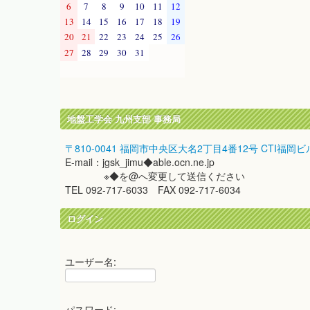
6
7
8
9
10
11
12
13
14
15
16
17
18
19
20
21
22
23
24
25
26
27
28
29
30
31
地盤工学会 九州支部 事務局
〒810-0041 福岡市中央区大名2丁目4番12号 CTI福岡ビ
E-mail：jgsk_jimu◆able.ocn.ne.jp
※◆を@へ変更して送信ください
TEL 092-717-6033 FAX 092-717-6034
ログイン
ユーザー名:
パスワード: