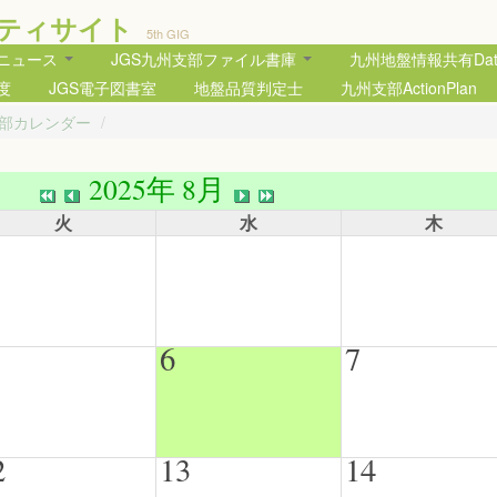
ティサイト
5th GIG
部ニュース
JGS九州支部ファイル書庫
九州地盤情報共有Data
度
JGS電子図書室
地盤品質判定士
九州支部ActionPlan
支部カレンダー
/
2025年 8月
火
水
木
6
7
2
13
14