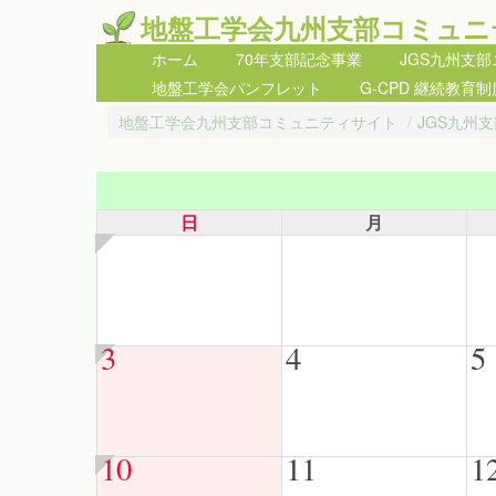
地盤工学会九州支部コミュニ
ホーム
70年支部記念事業
JGS九州支
地盤工学会パンフレット
G-CPD 継続教育制
地盤工学会九州支部コミュニティサイト
/
JGS九州
日
月
3
4
5
10
11
1