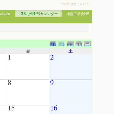
»
»
お問い合わせ
ログイン
base
JGS九州支部カレンダー
地盤工学会HP
金
土
1
2
8
9
15
16