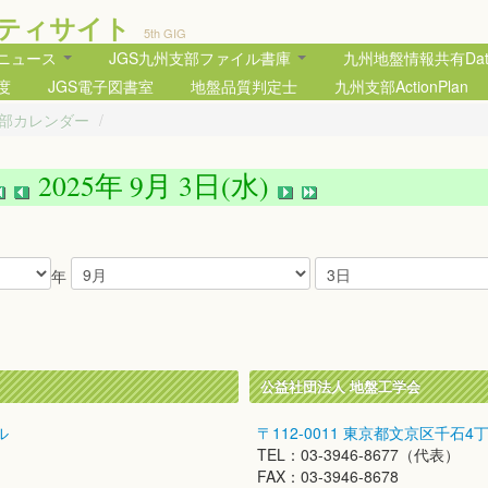
ティサイト
5th GIG
部ニュース
JGS九州支部ファイル書庫
九州地盤情報共有Data
度
JGS電子図書室
地盤品質判定士
九州支部ActionPlan
支部カレンダー
/
2025年 9月 3日(水)
年
公益社団法人 地盤工学会
ル
〒112-0011 東京都文京区千石4
TEL：03-3946-8677（代表）
FAX：03-3946-8678