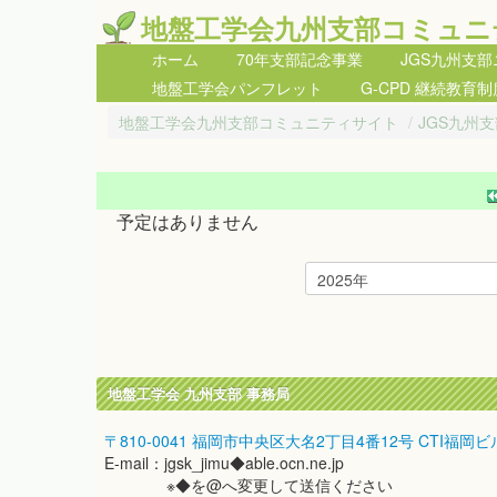
地盤工学会九州支部コミュニ
ホーム
70年支部記念事業
JGS九州支
地盤工学会パンフレット
G-CPD 継続教育制
地盤工学会九州支部コミュニティサイト
/
JGS九州
予定はありません
地盤工学会 九州支部 事務局
〒810-0041 福岡市中央区大名2丁目4番12号 CTI福岡ビ
E-mail：jgsk_jimu◆able.ocn.ne.jp
※◆を@へ変更して送信ください