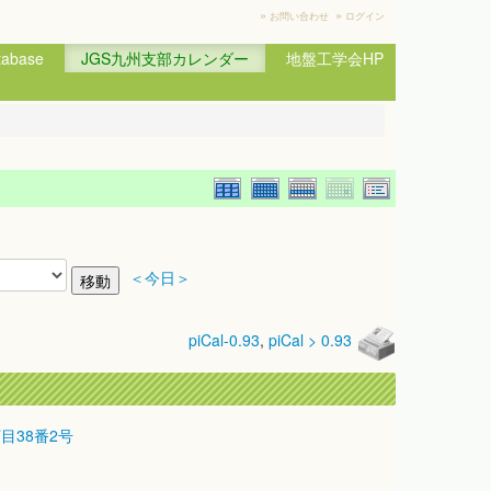
»
»
お問い合わせ
ログイン
base
JGS九州支部カレンダー
地盤工学会HP
＜今日＞
piCal-0.93
,
piCal > 0.93
丁目38番2号