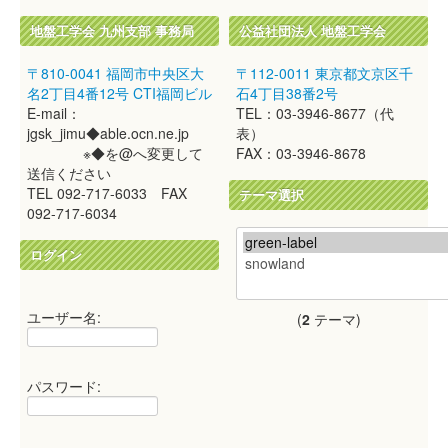
地盤工学会 九州支部 事務局
公益社団法人 地盤工学会
〒810-0041 福岡市中央区大
〒112-0011 東京都文京区千
名2丁目4番12号 CTI福岡ビル
石4丁目38番2号
E-mail：
TEL：03-3946-8677（代
jgsk_jimu◆able.ocn.ne.jp
表）
※◆を@へ変更して
FAX：03-3946-8678
送信ください
TEL 092-717-6033 FAX
テーマ選択
092-717-6034
ログイン
ユーザー名:
(
2
テーマ)
パスワード: