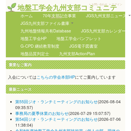
»
»
地盤工学会九州支部コミュニテ
お問い合わせ
ログイン
ィサイト
ホーム
70年支部記念事業
JGS九州支部ニュース
5th GIG
JGS九州支部ファイル書庫
九州地盤情報共有Database
JGS九州支部カレンダー
地盤工学会HP
地盤工学会パンフレット
G-CPD 継続教育制度
JGS電子図書室
地盤品質判定士
九州支部ActionPlan
重要なご案内
入会については
こちらの学会本部HP
にてご案内しています
最新ニュース
第55回ジオ・ランチミーティングのお知らせ
(2026-08-04
09:35:57)
事務局の夏季休業のお知らせ
(2026-07-29 15:07:57)
第54回ジオ・ランチミーティングのお知らせ
(2026-07-06
11:38:04)
令和8年度地盤工学会九州支部技術賞（個人の部、団体の