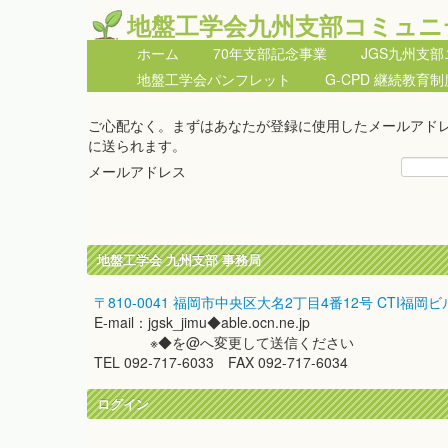
地盤工学会九州支部コミュニ
ホーム
70年支部記念事業
JGS九州支
地盤工学会パンフレット
G-CPD 継続教育制
ご心配なく。まずはあなたが登録に使用したメールアド
に送られます。
メールアドレス
地盤工学会 九州支部 事務局
〒810-0041 福岡市中央区大名2丁目4番12号 CTI福岡ビ
E-mail：jgsk_jimu◆able.ocn.ne.jp
※◆を@へ変更して送信ください
TEL 092-717-6033 FAX 092-717-6034
ログイン