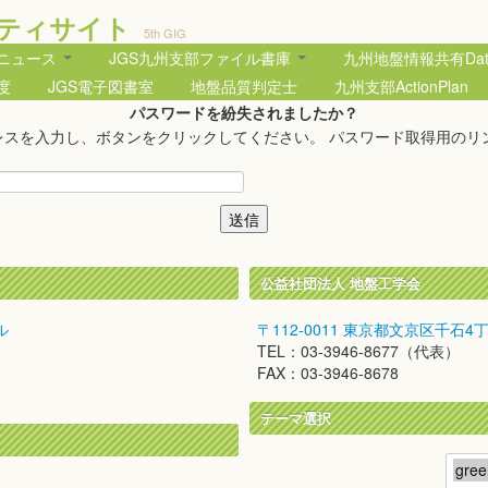
ティサイト
5th GIG
部ニュース
JGS九州支部ファイル書庫
九州地盤情報共有Data
度
JGS電子図書室
地盤品質判定士
九州支部ActionPlan
パスワードを紛失されましたか？
レスを入力し、ボタンをクリックしてください。 パスワード取得用のリ
公益社団法人 地盤工学会
ル
〒112-0011 東京都文京区千石4
TEL：03-3946-8677（代表）
FAX：03-3946-8678
テーマ選択