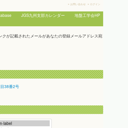
»
»
お問い合わせ
ログイン
base
JGS九州支部カレンダー
地盤工学会HP
ンクが記載されたメールがあなたの登録メールアドレス宛
丁目38番2号