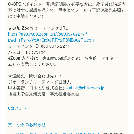
G-CPD:1ポイント（受講証明書が必要な方は、終了後に講話内
容に対する感想を添えて、甲木までメール（下記連絡先参照）
にて申請ください）
★参加 Zoom ミーティングURL
https://us06web.zoom.us/j/88909762277?
pwd=1FsjlyxV5A7QpkgRRY2TBNBp6zRUep.1
ミーティング ID: 889 0976 2277
パスコード: 579154
※Zoom入室後は、参加者の確認のため、お名前（フルネー
ム）を表示してください。
★連絡先（問い合わせ先）：
ジオ・ランチミーティング世話人
甲木善徳（日本地研株式会社）
katuki@chiken.co.jp
地盤工学会九州支部 事業推進委員会
0コメント
支部からのお知らせ