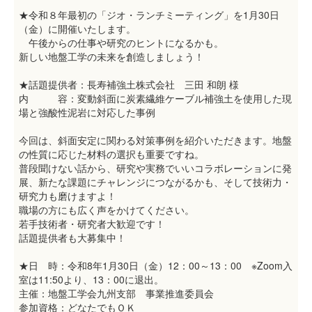
★令和８年最初の「ジオ・ランチミーティング」を1月30日
（金）に開催いたします。
午後からの仕事や研究のヒントになるかも。
新しい地盤工学の未来を創造しましょう！
★話題提供者：長寿補強土株式会社 三田 和朗 様
内 容：変動斜面に炭素繊維ケーブル補強土を使用した現
場と強酸性泥岩に対応した事例
今回は、斜面安定に関わる対策事例を紹介いただきます。地盤
の性質に応じた材料の選択も重要ですね。
普段聞けない話から、研究や実務でいいコラボレーションに発
展、新たな課題にチャレンジにつながるかも、そして技術力・
研究力も磨けますよ！
職場の方にも広く声をかけてください。
若手技術者・研究者大歓迎です！
話題提供者も大募集中！
★日 時：令和8年1月30日（金）12：00～13：00 ※Zoom入
室は11:50より、13：00に退出。
主催：地盤工学会九州支部 事業推進委員会
参加資格：どなたでもＯＫ