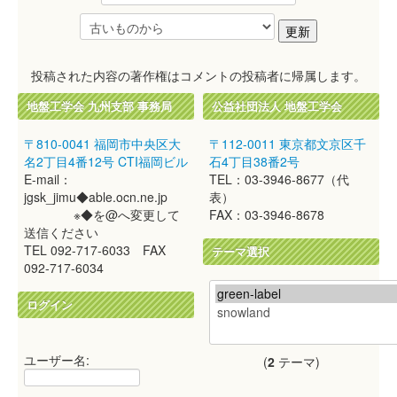
投稿された内容の著作権はコメントの投稿者に帰属します。
地盤工学会 九州支部 事務局
公益社団法人 地盤工学会
〒810-0041 福岡市中央区大
〒112-0011 東京都文京区千
名2丁目4番12号 CTI福岡ビル
石4丁目38番2号
E-mail：
TEL：03-3946-8677（代
jgsk_jimu◆able.ocn.ne.jp
表）
※◆を@へ変更して
FAX：03-3946-8678
送信ください
TEL 092-717-6033 FAX
テーマ選択
092-717-6034
ログイン
ユーザー名:
(
2
テーマ)