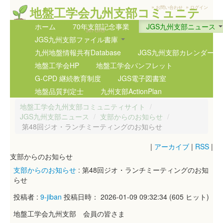
»
»
地盤工学会九州支部コミュニテ
お問い合わせ
ログイン
ィサイト
ホーム
70年支部記念事業
JGS九州支部ニュース
5th GIG
JGS九州支部ファイル書庫
九州地盤情報共有Database
JGS九州支部カレンダー
地盤工学会HP
地盤工学会パンフレット
G-CPD 継続教育制度
JGS電子図書室
地盤品質判定士
九州支部ActionPlan
地盤工学会九州支部コミュニティサイト
/
JGS九州支部ニュース
/
支部からのお知らせ
/
第48回ジオ・ランチミーティングのお知らせ
|
アーカイブ
|
RSS
|
支部からのお知らせ
支部からのお知らせ
: 第48回ジオ・ランチミーティングのお知
らせ
投稿者 :
9-jiban
投稿日時： 2026-01-09 09:32:34
(
605 ヒット
)
地盤工学会九州支部 会員の皆さま