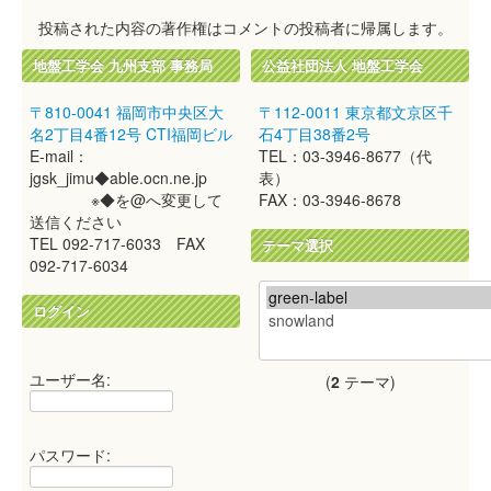
投稿された内容の著作権はコメントの投稿者に帰属します。
地盤工学会 九州支部 事務局
公益社団法人 地盤工学会
〒810-0041 福岡市中央区大
〒112-0011 東京都文京区千
名2丁目4番12号 CTI福岡ビル
石4丁目38番2号
E-mail：
TEL：03-3946-8677（代
jgsk_jimu◆able.ocn.ne.jp
表）
※◆を@へ変更して
FAX：03-3946-8678
送信ください
TEL 092-717-6033 FAX
テーマ選択
092-717-6034
ログイン
ユーザー名:
(
2
テーマ)
パスワード: