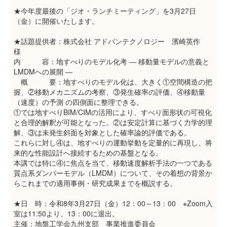
★今年度最後の「ジオ・ランチミーティング」を3月27日
（金）に開催いたします。
★話題提供者：株式会社 アドバンテクノロジー 濱崎英作
様
内 容：地すべりのモデル化考 ― 移動量モデルの意義と
LMDMへの展開 ―
概 要：地すべりのモデル化は、大きく①空間構造の把
握、②移動メカニズムの考察、③発生確率の評価、④移動量
（速度）の予測 の四側面に整理できる。
①では地すべりBIM/CIMの活用により、すべり面形状の可視化
と合理的解釈が可能となった。②は安定計算に基づく力学的理
解、③は未発生斜面を対象とした確率論的評価である。
これらに対し④は、地すべりの運動挙動を定量的に再現し、将
来的な性能設計へ接続するための基盤となる。
本講では特に④に焦点を当て、移動速度解析手法の一つである
質点系ダンパーモデル（LMDM）について、その着想の背景か
らこれまでの適用事例・研究成果までを概説する。
★日 時：令和8年3月27日（金）12：00～13：00 ※Zoom入
室は11:50より、13：00に退出。
主催：地盤工学会九州支部 事業推進委員会