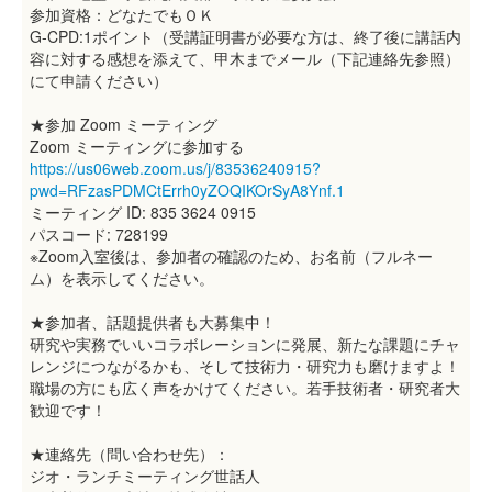
参加資格：どなたでもＯＫ
G-CPD:1ポイント（受講証明書が必要な方は、終了後に講話内
容に対する感想を添えて、甲木までメール（下記連絡先参照）
にて申請ください）
★参加 Zoom ミーティング
Zoom ミーティングに参加する
https://us06web.zoom.us/j/83536240915?
pwd=RFzasPDMCtErrh0yZOQIKOrSyA8Ynf.1
ミーティング ID: 835 3624 0915
パスコード: 728199
※Zoom入室後は、参加者の確認のため、お名前（フルネー
ム）を表示してください。
★参加者、話題提供者も大募集中！
研究や実務でいいコラボレーションに発展、新たな課題にチャ
レンジにつながるかも、そして技術力・研究力も磨けますよ！
職場の方にも広く声をかけてください。若手技術者・研究者大
歓迎です！
★連絡先（問い合わせ先）：
ジオ・ランチミーティング世話人