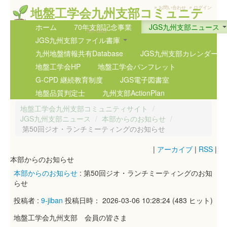
»
»
地盤工学会九州支部コミュニテ
お問い合わせ
ログイン
ィサイト
ホーム
70年支部記念事業
JGS九州支部ニュース
5th GIG
JGS九州支部ファイル書庫
九州地盤情報共有Database
JGS九州支部カレンダー
地盤工学会HP
地盤工学会パンフレット
G-CPD 継続教育制度
JGS電子図書室
地盤品質判定士
九州支部ActionPlan
地盤工学会九州支部コミュニティサイト
/
JGS九州支部ニュース
/
本部からのお知らせ
/
第50回ジオ・ランチミーティングのお知らせ
|
アーカイブ
|
RSS
|
本部からのお知らせ
本部からのお知らせ
: 第50回ジオ・ランチミーティングのお知
らせ
投稿者 :
9-jiban
投稿日時： 2026-03-06 10:28:24
(
483 ヒット
)
地盤工学会九州支部 会員の皆さま