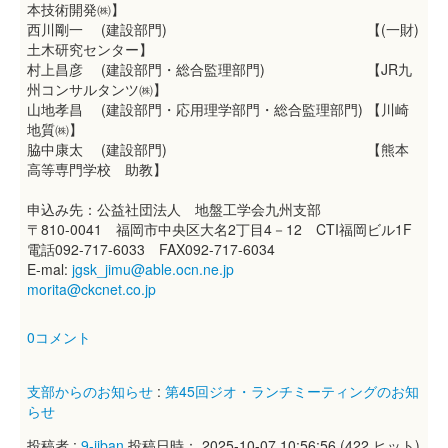
本技術開発㈱】
西川剛一 (建設部門) 【(一財)
土木研究センター】
村上昌彦 (建設部門・総合監理部門) 【JR九
州コンサルタンツ㈱】
山地孝昌 (建設部門・応用理学部門・総合監理部門) 【川崎
地質㈱】
脇中康太 (建設部門) 【熊本
高等専門学校 助教】
申込み先：公益社団法人 地盤工学会九州支部
〒810-0041 福岡市中央区大名2丁目4－12 CTI福岡ビル1F
電話092-717-6033 FAX092-717-6034
E-mal:
jgsk_jimu@able.ocn.ne.jp
morita@ckcnet.co.jp
0コメント
支部からのお知らせ
:
第45回ジオ・ランチミーティングのお知
らせ
投稿者 :
9-jiban
投稿日時： 2025-10-07 10:56:56
(
422 ヒット
)