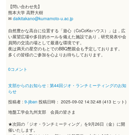
【問い合わせ先】
熊本大学 高野大樹
✉
daikitakano@kumamoto-u.ac.jp
自然豊かな高台に位置する「遊心（CoCoKeハウス）」は，広
い展望広場や多目的ホールを備えた施設であり，研究発表や会
員間の交流の場として最適な環境です。
夜は満天の星空のもとでのBBQ懇親会も予定しております。
多くの皆様のご参加を心よりお待ちしております。
0コメント
支部からのお知らせ
:
第44回ジオ・ランチミーティングのお知
らせ
投稿者 :
9-jiban
投稿日時： 2025-09-02 14:32:48
(
413 ヒット
)
地盤工学会九州支部 会員の皆さま
★次回の「ジオ・ランチミーティング」を9月26日（金）に開
催いたします。