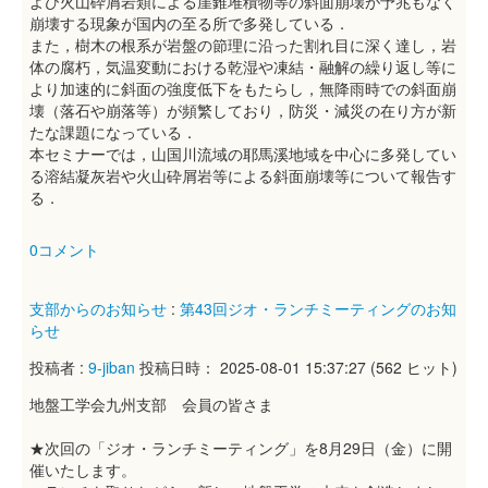
よび火山砕屑岩類による崖錐堆積物等の斜面崩壊が予兆もなく
崩壊する現象が国内の至る所で多発している．
また，樹木の根系が岩盤の節理に沿った割れ目に深く達し，岩
体の腐朽，気温変動における乾湿や凍結・融解の繰り返し等に
より加速的に斜面の強度低下をもたらし，無降雨時での斜面崩
壊（落石や崩落等）が頻繁しており，防災・減災の在り方が新
たな課題になっている．
本セミナーでは，山国川流域の耶馬溪地域を中心に多発してい
る溶結凝灰岩や火山砕屑岩等による斜面崩壊等について報告す
る．
0コメント
支部からのお知らせ
:
第43回ジオ・ランチミーティングのお知
らせ
投稿者 :
9-jiban
投稿日時： 2025-08-01 15:37:27
(
562 ヒット
)
地盤工学会九州支部 会員の皆さま
★次回の「ジオ・ランチミーティング」を8月29日（金）に開
催いたします。