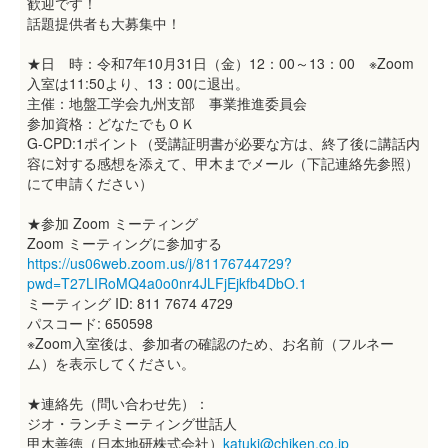
歓迎です！
話題提供者も大募集中！
★日 時：令和7年10月31日（金）12：00～13：00 ※Zoom
入室は11:50より、13：00に退出。
主催：地盤工学会九州支部 事業推進委員会
参加資格：どなたでもＯＫ
G-CPD:1ポイント（受講証明書が必要な方は、終了後に講話内
容に対する感想を添えて、甲木までメール（下記連絡先参照）
にて申請ください）
★参加 Zoom ミーティング
Zoom ミーティングに参加する
https://us06web.zoom.us/j/81176744729?
pwd=T27LIRoMQ4a0o0nr4JLFjEjkfb4DbO.1
ミーティング ID: 811 7674 4729
パスコード: 650598
※Zoom入室後は、参加者の確認のため、お名前（フルネー
ム）を表示してください。
★連絡先（問い合わせ先）：
ジオ・ランチミーティング世話人
甲木善徳（日本地研株式会社）
katuki@chiken.co.jp