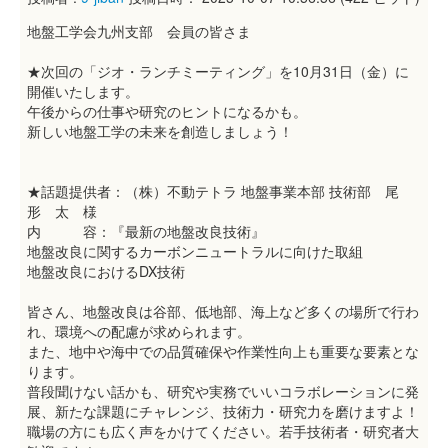
地盤工学会九州支部 会員の皆さま
★次回の「ジオ・ランチミーティング」を10月31日（金）に
開催いたします。
午後からの仕事や研究のヒントになるかも。
新しい地盤工学の未来を創造しましょう！
★話題提供者：（株）不動テトラ 地盤事業本部 技術部 尾
形 太 様
内 容：『最新の地盤改良技術』
地盤改良に関するカーボンニュートラルに向けた取組
地盤改良におけるDX技術
皆さん、地盤改良は谷部、低地部、海上など多くの場所で行わ
れ、環境への配慮が求められます。
また、地中や海中での品質確保や作業性向上も重要な要素とな
ります。
普段聞けない話かも、研究や実務でいいコラボレーションに発
展、新たな課題にチャレンジ、技術力・研究力を磨けますよ！
職場の方にも広く声をかけてください。若手技術者・研究者大