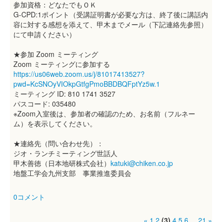
参加資格：どなたでもＯＫ
G-CPD:1ポイント（受講証明書が必要な方は、終了後に講話内
容に対する感想を添えて、甲木までメール（下記連絡先参照）
にて申請ください）
★参加 Zoom ミーティング
Zoom ミーティングに参加する
https://us06web.zoom.us/j/81017413527?
pwd=KcSNOyVIOkpGtfgPmoBBDBQFptYz5w.1
ミーティング ID: 810 1741 3527
パスコード: 035480
※Zoom入室後は、参加者の確認のため、お名前（フルネー
ム）を表示してください。
★連絡先（問い合わせ先）：
ジオ・ランチミーティング世話人
甲木善徳（日本地研株式会社）
katuki@chiken.co.jp
地盤工学会九州支部 事業推進委員会
0コメント
«
1
2
(3)
4
5
6
...
21
»