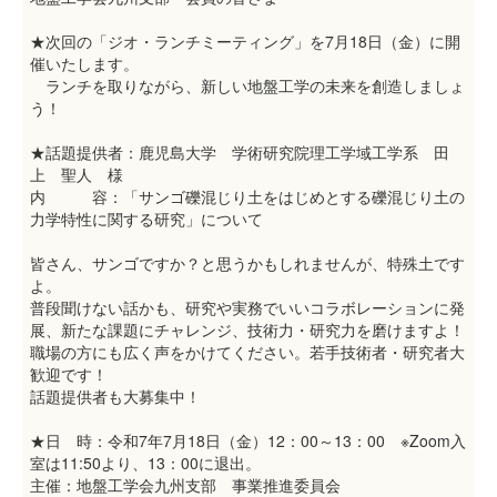
★次回の「ジオ・ランチミーティング」を7月18日（金）に開
催いたします。
ランチを取りながら、新しい地盤工学の未来を創造しましょ
う！
★話題提供者：鹿児島大学 学術研究院理工学域工学系 田
上 聖人 様
内 容：「サンゴ礫混じり土をはじめとする礫混じり土の
力学特性に関する研究」について
皆さん、サンゴですか？と思うかもしれませんが、特殊土です
よ。
普段聞けない話かも、研究や実務でいいコラボレーションに発
展、新たな課題にチャレンジ、技術力・研究力を磨けますよ！
職場の方にも広く声をかけてください。若手技術者・研究者大
歓迎です！
話題提供者も大募集中！
★日 時：令和7年7月18日（金）12：00～13：00 ※Zoom入
室は11:50より、13：00に退出。
主催：地盤工学会九州支部 事業推進委員会