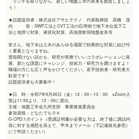
ランチを取りながら、新しい地盤工学の未来を創造しましょ
う！
★話題提供者：株式会社アサヒテクノ 代表取締役 高橋 茂
内 容：SWP工法とCVT工法の応用例で地下水位低下工
法と地滑り対策、液状化対策、高強度軟弱地盤改良等
皆さん、地下水は土木のあらゆる場面で効果的な対策に結び付
く要素となりますね。
普段聞けない話かも、研究や実務でいいコラボレーションに発
展、新たな課題にチャレンジ、技術力・研究力を磨けますよ！
職場の方にも広く声をかけてください。若手技術者・研究者大
歓迎です！
話題提供者も大募集中！
★日 時：令和7年9月26日（金）12：00～13：00 ※Zoom入
室は11:50より、13：00に退出。
主催：地盤工学会九州支部 事業推進委員会
参加資格：どなたでもＯＫ
G-CPD:1ポイント（受講証明書が必要な方は、終了後に講話内
容に対する感想を添えて、甲木までメール（下記連絡先参照）
にて申請ください）