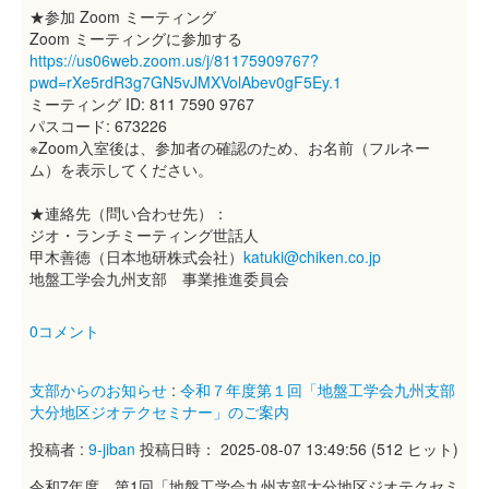
★参加 Zoom ミーティング
Zoom ミーティングに参加する
https://us06web.zoom.us/j/81175909767?
pwd=rXe5rdR3g7GN5vJMXVolAbev0gF5Ey.1
ミーティング ID: 811 7590 9767
パスコード: 673226
※Zoom入室後は、参加者の確認のため、お名前（フルネー
ム）を表示してください。
★連絡先（問い合わせ先）：
ジオ・ランチミーティング世話人
甲木善徳（日本地研株式会社）
katuki@chiken.co.jp
地盤工学会九州支部 事業推進委員会
0コメント
支部からのお知らせ
:
令和７年度第１回「地盤工学会九州支部
大分地区ジオテクセミナー」のご案内
投稿者 :
9-jiban
投稿日時： 2025-08-07 13:49:56
(
512 ヒット
)
令和7年度 第1回「地盤工学会九州支部大分地区ジオテクセミ