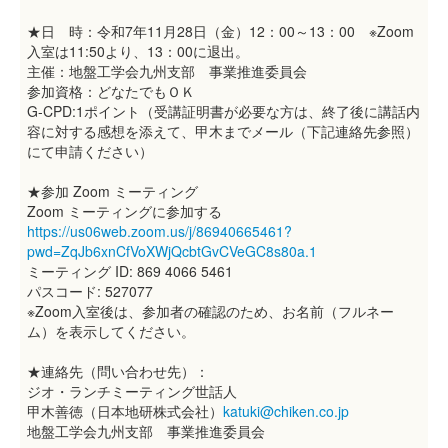
★日 時：令和7年11月28日（金）12：00～13：00 ※Zoom
入室は11:50より、13：00に退出。
主催：地盤工学会九州支部 事業推進委員会
参加資格：どなたでもＯＫ
G-CPD:1ポイント（受講証明書が必要な方は、終了後に講話内
容に対する感想を添えて、甲木までメール（下記連絡先参照）
にて申請ください）
★参加 Zoom ミーティング
Zoom ミーティングに参加する
https://us06web.zoom.us/j/86940665461?
pwd=ZqJb6xnCfVoXWjQcbtGvCVeGC8s80a.1
ミーティング ID: 869 4066 5461
パスコード: 527077
※Zoom入室後は、参加者の確認のため、お名前（フルネー
ム）を表示してください。
★連絡先（問い合わせ先）：
ジオ・ランチミーティング世話人
甲木善徳（日本地研株式会社）
katuki@chiken.co.jp
地盤工学会九州支部 事業推進委員会