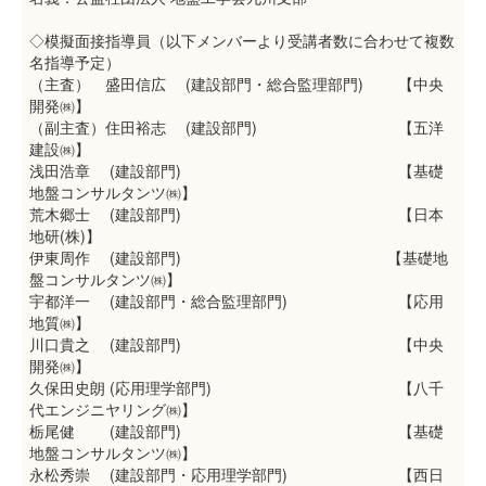
◇模擬面接指導員（以下メンバーより受講者数に合わせて複数
名指導予定）
（主査） 盛田信広 (建設部門・総合監理部門) 【中央
開発㈱】
（副主査）住田裕志 (建設部門) 【五洋
建設㈱】
浅田浩章 (建設部門) 【基礎
地盤コンサルタンツ㈱】
荒木郷士 (建設部門) 【日本
地研(株)】
伊東周作 (建設部門) 【基礎地
盤コンサルタンツ㈱】
宇都洋一 (建設部門・総合監理部門) 【応用
地質㈱】
川口貴之 (建設部門) 【中央
開発㈱】
久保田史朗 (応用理学部門) 【八千
代エンジニヤリング㈱】
栃尾健 (建設部門) 【基礎
地盤コンサルタンツ㈱】
永松秀崇 (建設部門・応用理学部門) 【西日