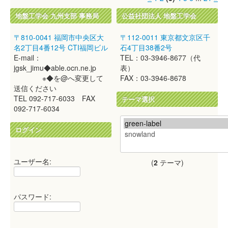
地盤工学会 九州支部 事務局
公益社団法人 地盤工学会
〒810-0041 福岡市中央区大
〒112-0011 東京都文京区千
名2丁目4番12号 CTI福岡ビル
石4丁目38番2号
E-mail：
TEL：03-3946-8677（代
jgsk_jimu◆able.ocn.ne.jp
表）
※◆を@へ変更して
FAX：03-3946-8678
送信ください
TEL 092-717-6033 FAX
テーマ選択
092-717-6034
ログイン
ユーザー名:
(
2
テーマ)
パスワード: