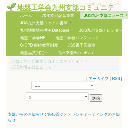
»
»
地盤工学会九州支部コミュニテ
お問い合わせ
ログイン
ィサイト
ホーム
70年支部記念事業
JGS九州支部ニュース
5th GIG
JGS九州支部ファイル書庫
九州地盤情報共有Database
JGS九州支部カレンダー
地盤工学会HP
地盤工学会パンフレット
G-CPD 継続教育制度
JGS電子図書室
地盤品質判定士
九州支部ActionPlan
地盤工学会九州支部コミュニティサイト
/
JGS九州支部ニュース
/
|
アーカイブ
|
RSS
|
支部からのお知らせ
:
第46回ジオ・ランチミーティングのお知
らせ