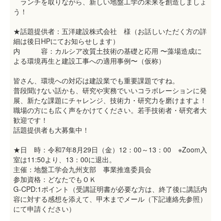
ランチを取りながら、新しい地盤工学の未来を創造しましょ
う！
★話題提供者：五洋建設株式会社 様（お話しいただく方の詳
細は後日HPにてお知らせします）
内 容：カルシア改質土技術の基礎と応用 〜藻場造成に
よる環境再生と建設工事への適用事例〜（仮称）
皆さん、環境への対応は建設業でも重要課題ですね。
普段聞けない話かも、研究や実務でいいコラボレーションに発
展、新たな課題にチャレンジ、技術力・研究力を磨けますよ！
職場の方にも広く声をかけてください。若手技術者・研究者大
歓迎です！
話題提供者も大募集中！
★日 時：令和7年8月29日（金）12：00～13：00 ※Zoom入
室は11:50より、13：00に退出。
主催：地盤工学会九州支部 事業推進委員会
参加資格：どなたでもＯＫ
G-CPD:1ポイント（受講証明書が必要な方は、終了後に講話内
容に対する感想を添えて、甲木までメール（下記連絡先参照）
にて申請ください）