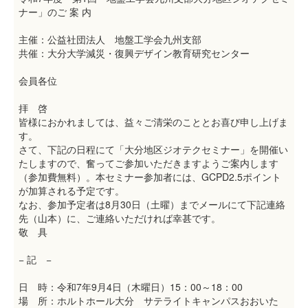
ナー」のご 案 内
主催：公益社団法人 地盤工学会九州支部
共催：大分大学減災・復興デザイン教育研究センター
会員各位
拝 啓
皆様におかれましては、益々ご清栄のこととお喜び申し上げま
す。
さて、下記の日程にて「大分地区ジオテクセミナー」を開催い
たしますので、奮ってご参加いただきますようご案内します
（参加費無料）。本セミナー参加者には、GCPD2.5ポイント
が加算される予定です。
なお、参加予定者は8月30日（土曜）までメールにて下記連絡
先（山本）に、ご連絡いただければ幸甚です。
敬 具
− 記 −
日 時：令和7年9月4日（木曜日）15：00～18：00
場 所：ホルトホール大分 サテライトキャンパスおおいた