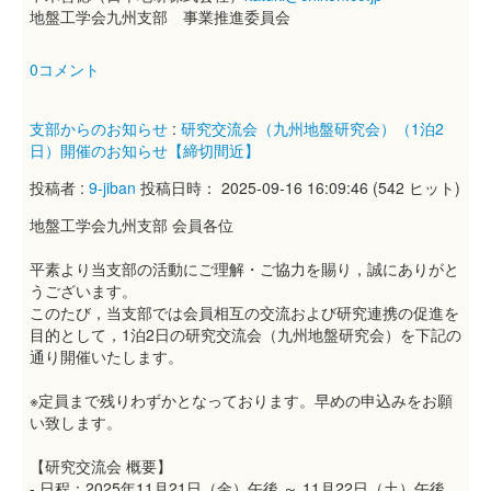
地盤工学会九州支部 事業推進委員会
0コメント
支部からのお知らせ
:
研究交流会（九州地盤研究会）（1泊2
日）開催のお知らせ【締切間近】
投稿者 :
9-jiban
投稿日時： 2025-09-16 16:09:46
(
542 ヒット
)
地盤工学会九州支部 会員各位
平素より当支部の活動にご理解・ご協力を賜り，誠にありがと
うございます。
このたび，当支部では会員相互の交流および研究連携の促進を
目的として，1泊2日の研究交流会（九州地盤研究会）を下記の
通り開催いたします。
※定員まで残りわずかとなっております。早めの申込みをお願
い致します。
【研究交流会 概要】
- 日程：2025年11月21日（金）午後 ～ 11月22日（土）午後