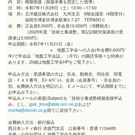
内 容）模擬面接（面接本番を想定した指導）
日 時）令和7年11月29日（土）13:00～17:00
場 所）五洋建設株式会社 九州支店 6階会議室（6階受付）
福岡市博多区博多駅東2-7-27 TERASOⅡ
会 費）正会員5,000円，非会員10,000円（消費税含）
（2025年度「技術士養成塾」筆記試験対策講座の受
講者は3,000円）
申込期限）令和7年11月21日（金）
※ 地盤工学会への入会(年会費9,600円/
年)で学会誌「地盤工学会誌」（月刊）の購読等様々な特典が
あります。詳細は地盤工学会HPをご覧下さい。
申込み方法：受講希望の方は、氏名、勤務先、同住所、同電
話・ＦＡＸ番号、Eﾒｰﾙｱﾄﾞﾚｽ、会員（会員番号）・非会員の
別、会費納入方法を明記の上、Ｅメールにて、申込期限までに
お申込み下さい。
申込みメールの表題(Subject)を「技術士養成塾模擬面接申込
み」とし、
jgsk_jimu@able.ocn.ne.jp
および
morita@ckcnet.co.jp
宛てに送信下さい。
会費納入方法：銀行振込
西日本シティ銀行 赤坂門支店 口座番号：普通 1134485
名義：公益社団法人 地盤工学会九州支部