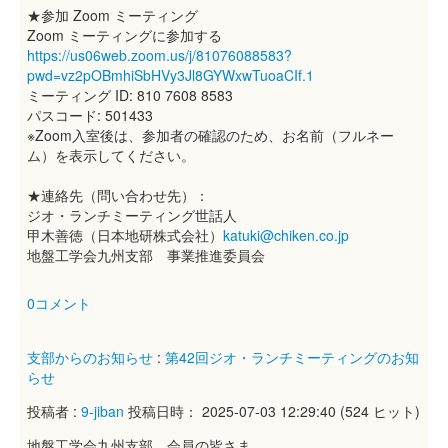
★参加 Zoom ミーティング
Zoom ミーティングに参加する
https://us06web.zoom.us/j/81076088583?
pwd=vz2pOBmhiSbHVy3Jl8GYWxwTuoaCIf.1
ミーティング ID: 810 7608 8583
パスコード: 501433
※Zoom入室後は、参加者の確認のため、お名前（フルネー
ム）を表示してください。
★連絡先（問い合わせ先）：
ジオ・ランチミーティング世話人
甲木善徳（日本地研株式会社）
katuki@chiken.co.jp
地盤工学会九州支部 事業推進委員会
0コメント
支部からのお知らせ
:
第42回ジオ・ランチミーティングのお知
らせ
投稿者 :
9-jiban
投稿日時： 2025-07-03 12:29:40
(
524 ヒット
)
地盤工学会九州支部 会員の皆さま