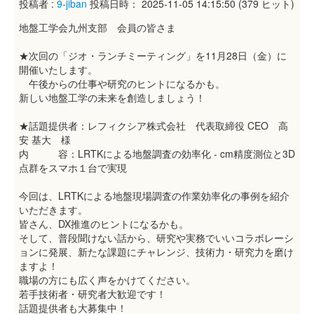
投稿者 :
9-jiban
投稿日時： 2025-11-05 14:15:50
(
379 ヒット
)
地盤工学会九州支部 会員の皆さま
★次回の「ジオ・ランチミーティング」を11月28日（金）に
開催いたします。
午後からの仕事や研究のヒントになるかも。
新しい地盤工学の未来を創造しましょう！
★話題提供者：レフィクシア株式会社 代表取締役 CEO 高
安 基大 様
内 容：LRTKによる地盤調査の効率化 - cm精度測位と3D
点群をスマホ１台で実現
今回は、LRTKによる地盤現場調査の作業効率化の事例を紹介
いただきます。
皆さん、DX推進のヒントになるかも。
そして、普段聞けない話から、研究や実務でいいコラボレーシ
ョンに発展、新たな課題にチャレンジ、技術力・研究力を磨け
ますよ！
職場の方にも広く声をかけてください。
若手技術者・研究者大歓迎です！
話題提供者も大募集中！