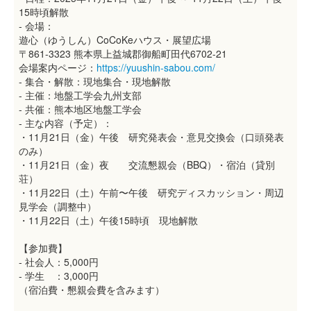
15時頃解散
- 会場：
遊心（ゆうしん）CoCoKeハウス・展望広場
〒861-3323 熊本県上益城郡御船町田代6702-21
会場案内ページ：
https://yuushin-sabou.com/
- 集合・解散：現地集合・現地解散
- 主催：地盤工学会九州支部
- 共催：熊本地区地盤工学会
- 主な内容（予定）：
・11月21日（金）午後 研究発表会・意見交換会（口頭発表
のみ）
・11月21日（金）夜 交流懇親会（BBQ）・宿泊（貸別
荘）
・11月22日（土）午前〜午後 研究ディスカッション・周辺
見学会（調整中）
・11月22日（土）午後15時頃 現地解散
【参加費】
- 社会人：5,000円
- 学生 ：3,000円
（宿泊費・懇親会費を含みます）