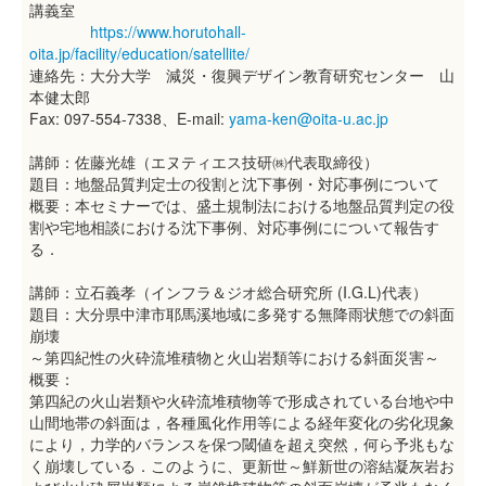
講義室
https://www.horutohall-
oita.jp/facility/education/satellite/
連絡先：大分大学 減災・復興デザイン教育研究センター 山
本健太郎
Fax: 097-554-7338、E-mail:
yama-ken@oita-u.ac.jp
講師：佐藤光雄（エヌティエス技研㈱代表取締役）
題目：地盤品質判定士の役割と沈下事例・対応事例について
概要：本セミナーでは、盛土規制法における地盤品質判定の役
割や宅地相談における沈下事例、対応事例にについて報告す
る．
講師：立石義孝（インフラ＆ジオ総合研究所 (I.G.L)代表）
題目：大分県中津市耶馬溪地域に多発する無降雨状態での斜面
崩壊
～第四紀性の火砕流堆積物と火山岩類等における斜面災害～
概要：
第四紀の火山岩類や火砕流堆積物等で形成されている台地や中
山間地帯の斜面は，各種風化作用等による経年変化の劣化現象
により，力学的バランスを保つ閾値を超え突然，何ら予兆もな
く崩壊している．このように、更新世～鮮新世の溶結凝灰岩お