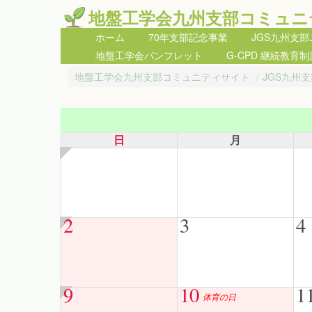
地盤工学会九州支部コミュニ
ホーム
70年支部記念事業
JGS九州支
地盤工学会パンフレット
G-CPD 継続教育制
地盤工学会九州支部コミュニティサイト
/
JGS九州
日
月
2
3
4
9
10
1
体育の日