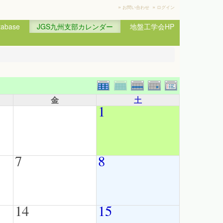
»
»
お問い合わせ
ログイン
base
JGS九州支部カレンダー
地盤工学会HP
金
土
1
7
8
14
15