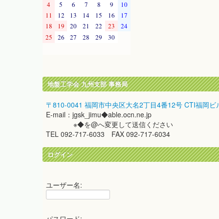
4
5
6
7
8
9
10
11
12
13
14
15
16
17
18
19
20
21
22
23
24
25
26
27
28
29
30
地盤工学会 九州支部 事務局
〒810-0041 福岡市中央区大名2丁目4番12号 CTI福岡ビ
E-mail：jgsk_jimu◆able.ocn.ne.jp
※◆を@へ変更して送信ください
TEL 092-717-6033 FAX 092-717-6034
ログイン
ユーザー名:
パスワード: