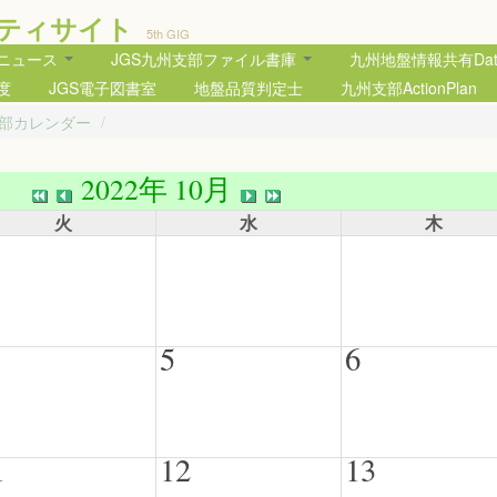
ティサイト
5th GIG
部ニュース
JGS九州支部ファイル書庫
九州地盤情報共有Data
度
JGS電子図書室
地盤品質判定士
九州支部ActionPlan
支部カレンダー
/
2022年 10月
火
水
木
5
6
1
12
13