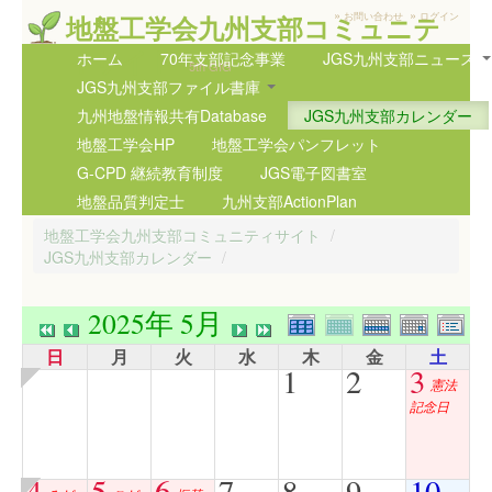
»
»
地盤工学会九州支部コミュニテ
お問い合わせ
ログイン
ィサイト
ホーム
70年支部記念事業
JGS九州支部ニュース
5th GIG
JGS九州支部ファイル書庫
九州地盤情報共有Database
JGS九州支部カレンダー
地盤工学会HP
地盤工学会パンフレット
G-CPD 継続教育制度
JGS電子図書室
地盤品質判定士
九州支部ActionPlan
地盤工学会九州支部コミュニティサイト
/
JGS九州支部カレンダー
/
2025年 5月
日
月
火
水
木
金
土
1
2
3
憲法
記念日
4
5
6
7
8
9
10