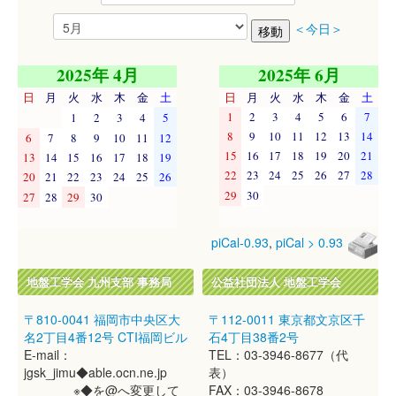
＜今日＞
2025年 4月
2025年 6月
日
月
火
水
木
金
土
日
月
火
水
木
金
土
1
2
3
4
5
6
7
1
2
3
4
5
8
9
10
11
12
13
14
6
7
8
9
10
11
12
15
16
17
18
19
20
21
13
14
15
16
17
18
19
22
23
24
25
26
27
28
20
21
22
23
24
25
26
29
30
27
28
29
30
piCal-0.93
,
piCal > 0.93
地盤工学会 九州支部 事務局
公益社団法人 地盤工学会
〒810-0041 福岡市中央区大
〒112-0011 東京都文京区千
名2丁目4番12号 CTI福岡ビル
石4丁目38番2号
E-mail：
TEL：03-3946-8677（代
jgsk_jimu◆able.ocn.ne.jp
表）
※◆を@へ変更して
FAX：03-3946-8678