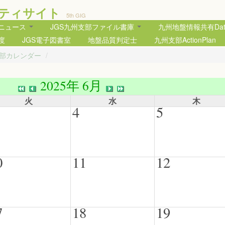
ティサイト
5th GIG
部ニュース
JGS九州支部ファイル書庫
九州地盤情報共有Data
度
JGS電子図書室
地盤品質判定士
九州支部ActionPlan
支部カレンダー
/
2025年 6月
火
水
木
4
5
0
11
12
7
18
19