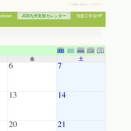
»
»
お問い合わせ
ログイン
base
JGS九州支部カレンダー
地盤工学会HP
金
土
6
7
13
14
20
21