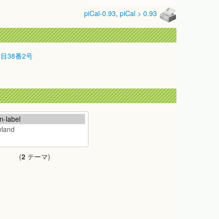
piCal-0.93
,
piCal > 0.93
丁目38番2号
(
2
テーマ)