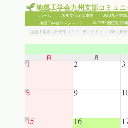
地盤工学会九州支部コミュニ
ホーム
70年支部記念事業
JGS九州支
地盤工学会パンフレット
G-CPD 継続教育制
地盤工学会九州支部コミュニティサイト
/
JGS九州
日
月
1
2
3
8
9
1
15
16
1