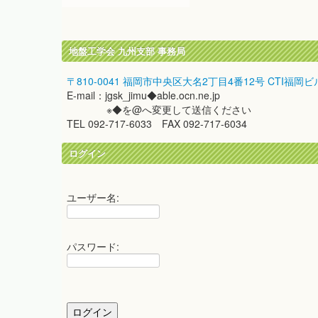
地盤工学会 九州支部 事務局
〒810-0041 福岡市中央区大名2丁目4番12号 CTI福岡ビ
E-mail：jgsk_jimu◆able.ocn.ne.jp
※◆を@へ変更して送信ください
TEL 092-717-6033 FAX 092-717-6034
ログイン
ユーザー名:
パスワード: