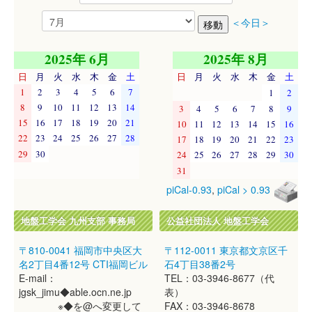
＜今日＞
2025年 6月
2025年 8月
日
月
火
水
木
金
土
日
月
火
水
木
金
土
1
2
3
4
5
6
7
1
2
8
9
10
11
12
13
14
3
4
5
6
7
8
9
15
16
17
18
19
20
21
10
11
12
13
14
15
16
22
23
24
25
26
27
28
17
18
19
20
21
22
23
29
30
24
25
26
27
28
29
30
31
piCal-0.93
,
piCal > 0.93
地盤工学会 九州支部 事務局
公益社団法人 地盤工学会
〒810-0041 福岡市中央区大
〒112-0011 東京都文京区千
名2丁目4番12号 CTI福岡ビル
石4丁目38番2号
E-mail：
TEL：03-3946-8677（代
jgsk_jimu◆able.ocn.ne.jp
表）
※◆を@へ変更して
FAX：03-3946-8678