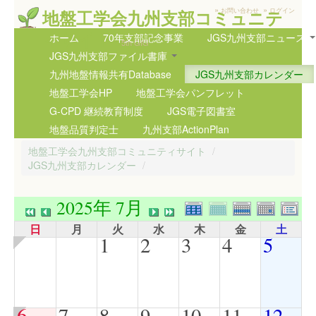
»
»
地盤工学会九州支部コミュニテ
お問い合わせ
ログイン
ィサイト
ホーム
70年支部記念事業
JGS九州支部ニュース
5th GIG
JGS九州支部ファイル書庫
九州地盤情報共有Database
JGS九州支部カレンダー
地盤工学会HP
地盤工学会パンフレット
G-CPD 継続教育制度
JGS電子図書室
地盤品質判定士
九州支部ActionPlan
地盤工学会九州支部コミュニティサイト
/
JGS九州支部カレンダー
/
2025年 7月
日
月
火
水
木
金
土
1
2
3
4
5
6
7
8
9
10
11
12