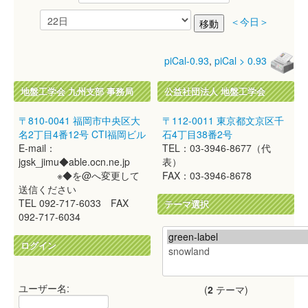
＜今日＞
piCal-0.93
,
piCal > 0.93
地盤工学会 九州支部 事務局
公益社団法人 地盤工学会
〒810-0041 福岡市中央区大
〒112-0011 東京都文京区千
名2丁目4番12号 CTI福岡ビル
石4丁目38番2号
E-mail：
TEL：03-3946-8677（代
jgsk_jimu◆able.ocn.ne.jp
表）
※◆を@へ変更して
FAX：03-3946-8678
送信ください
TEL 092-717-6033 FAX
テーマ選択
092-717-6034
ログイン
ユーザー名:
(
2
テーマ)