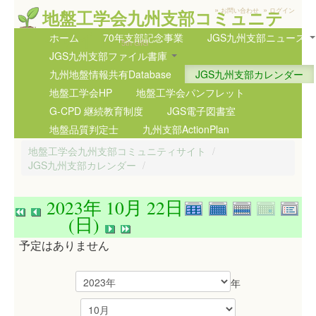
»
»
地盤工学会九州支部コミュニテ
お問い合わせ
ログイン
ィサイト
ホーム
70年支部記念事業
JGS九州支部ニュース
5th GIG
JGS九州支部ファイル書庫
九州地盤情報共有Database
JGS九州支部カレンダー
地盤工学会HP
地盤工学会パンフレット
G-CPD 継続教育制度
JGS電子図書室
地盤品質判定士
九州支部ActionPlan
地盤工学会九州支部コミュニティサイト
/
JGS九州支部カレンダー
/
2023年 10月 22日
(日)
予定はありません
年