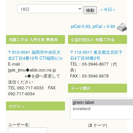
＜今日＞
piCal-0.93
,
piCal > 0.93
地盤工学会 九州支部 事務局
公益社団法人 地盤工学会
〒810-0041 福岡市中央区大
〒112-0011 東京都文京区千
名2丁目4番12号 CTI福岡ビル
石4丁目38番2号
E-mail：
TEL：03-3946-8677（代
jgsk_jimu◆able.ocn.ne.jp
表）
※◆を@へ変更して
FAX：03-3946-8678
送信ください
TEL 092-717-6033 FAX
テーマ選択
092-717-6034
ログイン
ユーザー名:
(
2
テーマ)