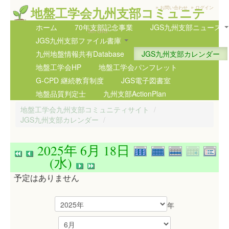
»
»
地盤工学会九州支部コミュニテ
お問い合わせ
ログイン
ィサイト
ホーム
70年支部記念事業
JGS九州支部ニュース
5th GIG
JGS九州支部ファイル書庫
九州地盤情報共有Database
JGS九州支部カレンダー
地盤工学会HP
地盤工学会パンフレット
G-CPD 継続教育制度
JGS電子図書室
地盤品質判定士
九州支部ActionPlan
地盤工学会九州支部コミュニティサイト
/
JGS九州支部カレンダー
/
2025年 6月 18日
(水)
予定はありません
年