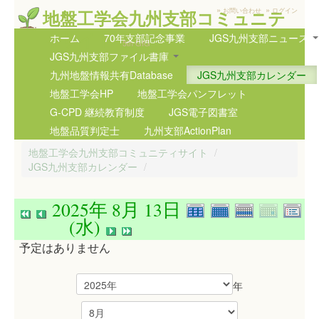
»
»
地盤工学会九州支部コミュニテ
お問い合わせ
ログイン
ィサイト
ホーム
70年支部記念事業
JGS九州支部ニュース
5th GIG
JGS九州支部ファイル書庫
九州地盤情報共有Database
JGS九州支部カレンダー
地盤工学会HP
地盤工学会パンフレット
G-CPD 継続教育制度
JGS電子図書室
地盤品質判定士
九州支部ActionPlan
地盤工学会九州支部コミュニティサイト
/
JGS九州支部カレンダー
/
2025年 8月 13日
(水)
予定はありません
年