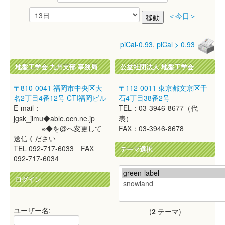
＜今日＞
piCal-0.93
,
piCal > 0.93
地盤工学会 九州支部 事務局
公益社団法人 地盤工学会
〒810-0041 福岡市中央区大
〒112-0011 東京都文京区千
名2丁目4番12号 CTI福岡ビル
石4丁目38番2号
E-mail：
TEL：03-3946-8677（代
jgsk_jimu◆able.ocn.ne.jp
表）
※◆を@へ変更して
FAX：03-3946-8678
送信ください
TEL 092-717-6033 FAX
テーマ選択
092-717-6034
ログイン
ユーザー名:
(
2
テーマ)