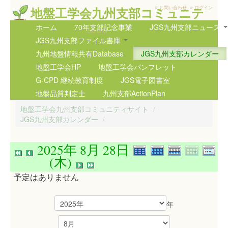
»
»
地盤工学会九州支部コミュニテ
お問い合わせ
ログイン
ィサイト
ホーム
70年支部記念事業
JGS九州支部ニュース
5th GIG
JGS九州支部ファイル書庫
九州地盤情報共有Database
JGS九州支部カレンダー
地盤工学会HP
地盤工学会パンフレット
G-CPD 継続教育制度
JGS電子図書室
地盤品質判定士
九州支部ActionPlan
地盤工学会九州支部コミュニティサイト
/
JGS九州支部カレンダー
/
2025年 8月 28日
(木)
予定はありません
年