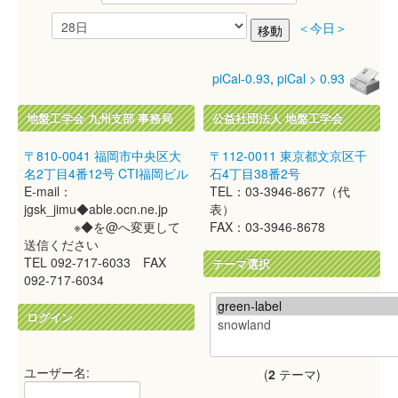
＜今日＞
piCal-0.93
,
piCal > 0.93
地盤工学会 九州支部 事務局
公益社団法人 地盤工学会
〒810-0041 福岡市中央区大
〒112-0011 東京都文京区千
名2丁目4番12号 CTI福岡ビル
石4丁目38番2号
E-mail：
TEL：03-3946-8677（代
jgsk_jimu◆able.ocn.ne.jp
表）
※◆を@へ変更して
FAX：03-3946-8678
送信ください
TEL 092-717-6033 FAX
テーマ選択
092-717-6034
ログイン
ユーザー名:
(
2
テーマ)