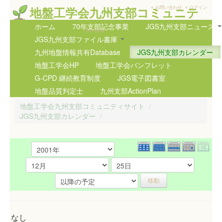
»
»
地盤工学会九州支部コミュニテ
お問い合わせ
ログイン
ィサイト
ホーム
70年支部記念事業
JGS九州支部ニュース
5th GIG
JGS九州支部ファイル書庫
九州地盤情報共有Database
JGS九州支部カレンダー
地盤工学会HP
地盤工学会パンフレット
G-CPD 継続教育制度
JGS電子図書室
地盤品質判定士
九州支部ActionPlan
地盤工学会九州支部コミュニティサイト
/
JGS九州支部カレンダー
/
なし