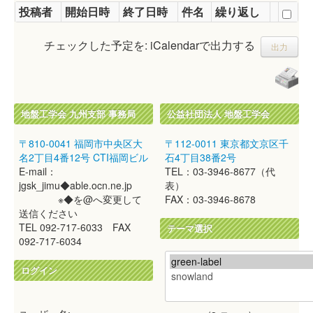
投稿者
開始日時
終了日時
件名
繰り返し
チェックした予定を: iCalendarで出力する
地盤工学会 九州支部 事務局
公益社団法人 地盤工学会
〒810-0041 福岡市中央区大
〒112-0011 東京都文京区千
名2丁目4番12号 CTI福岡ビル
石4丁目38番2号
E-mail：
TEL：03-3946-8677（代
jgsk_jimu◆able.ocn.ne.jp
表）
※◆を@へ変更して
FAX：03-3946-8678
送信ください
TEL 092-717-6033 FAX
テーマ選択
092-717-6034
ログイン