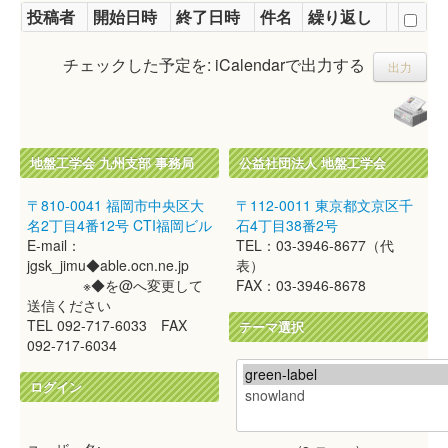
投稿者
開始日時
終了日時
件名
繰り返し
チェックした予定を: iCalendarで出力する
地盤工学会 九州支部 事務局
公益社団法人 地盤工学会
〒810-0041 福岡市中央区大
〒112-0011 東京都文京区千
名2丁目4番12号 CTI福岡ビル
石4丁目38番2号
E-mail：
TEL：03-3946-8677（代
jgsk_jimu◆able.ocn.ne.jp
表）
※◆を@へ変更して
FAX：03-3946-8678
送信ください
TEL 092-717-6033 FAX
テーマ選択
092-717-6034
ログイン