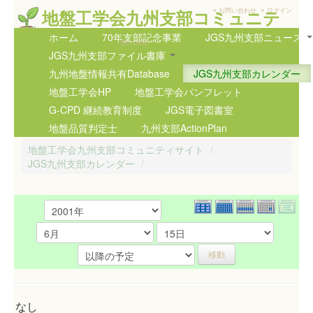
»
»
地盤工学会九州支部コミュニテ
お問い合わせ
ログイン
ィサイト
ホーム
70年支部記念事業
JGS九州支部ニュース
5th GIG
JGS九州支部ファイル書庫
九州地盤情報共有Database
JGS九州支部カレンダー
地盤工学会HP
地盤工学会パンフレット
G-CPD 継続教育制度
JGS電子図書室
地盤品質判定士
九州支部ActionPlan
地盤工学会九州支部コミュニティサイト
/
JGS九州支部カレンダー
/
なし