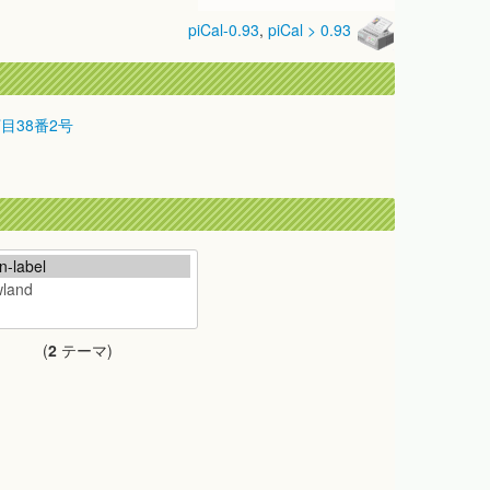
piCal-0.93
,
piCal > 0.93
丁目38番2号
(
2
テーマ)