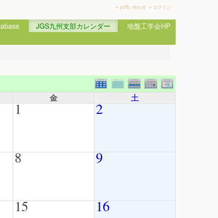
»
»
お問い合わせ
ログイン
base
JGS九州支部カレンダー
地盤工学会HP
金
土
1
2
8
9
15
16