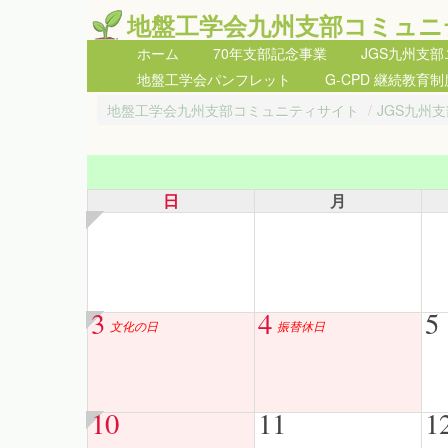
地盤工学会九州支部コミュニ
ホーム
70年支部記念事業
JGS九州支
地盤工学会パンフレット
G-CPD 継続教育制
地盤工学会九州支部コミュニティサイト
/
JGS九州
日
月
3
4
5
文化の日
振替休日
10
11
1