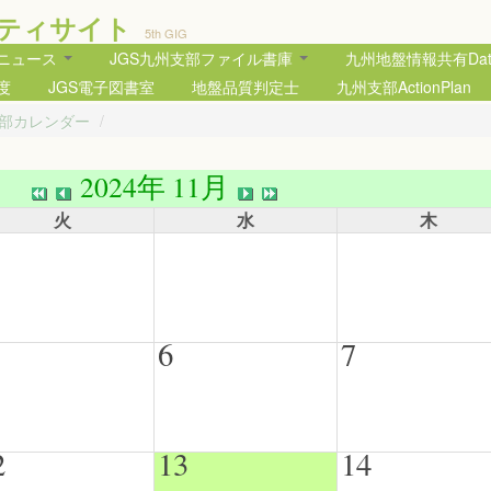
ティサイト
5th GIG
部ニュース
JGS九州支部ファイル書庫
九州地盤情報共有Data
度
JGS電子図書室
地盤品質判定士
九州支部ActionPlan
支部カレンダー
/
2024年 11月
火
水
木
6
7
2
13
14