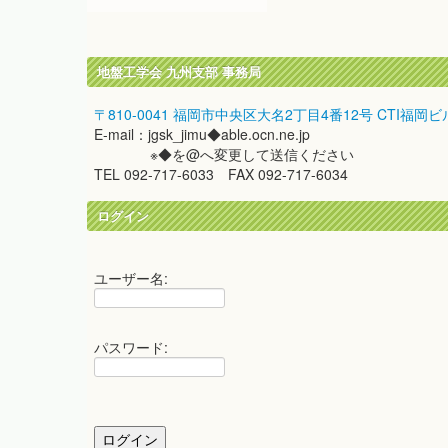
地盤工学会 九州支部 事務局
〒810-0041 福岡市中央区大名2丁目4番12号 CTI福岡ビ
E-mail：jgsk_jimu◆able.ocn.ne.jp
※◆を@へ変更して送信ください
TEL 092-717-6033 FAX 092-717-6034
ログイン
ユーザー名:
パスワード: