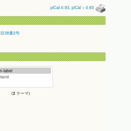
piCal-0.93
,
piCal > 0.93
丁目38番2号
(
2
テーマ)