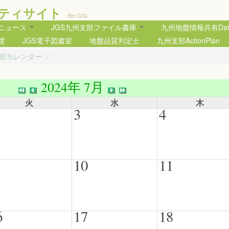
ティサイト
5th GIG
部ニュース
JGS九州支部ファイル書庫
九州地盤情報共有Data
度
JGS電子図書室
地盤品質判定士
九州支部ActionPlan
支部カレンダー
/
2024年 7月
火
水
木
3
4
10
11
6
17
18