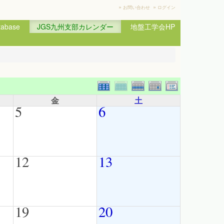
»
»
お問い合わせ
ログイン
base
JGS九州支部カレンダー
地盤工学会HP
金
土
5
6
12
13
19
20