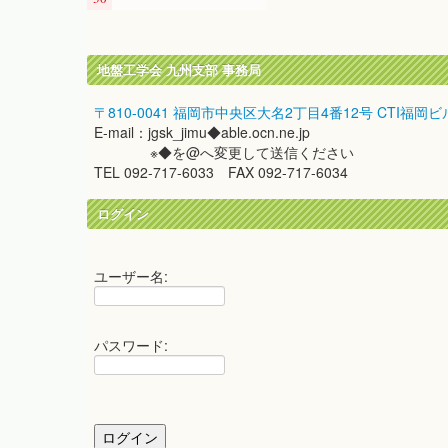
地盤工学会 九州支部 事務局
〒810-0041 福岡市中央区大名2丁目4番12号 CTI福岡ビ
E-mail：jgsk_jimu◆able.ocn.ne.jp
※◆を@へ変更して送信ください
TEL 092-717-6033 FAX 092-717-6034
ログイン
ユーザー名:
パスワード: