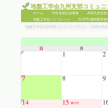
地盤工学会九州支部コミュニ
ホーム
70年支部記念事業
JGS九州支
地盤工学会パンフレット
G-CPD 継続教育制
地盤工学会九州支部コミュニティサイト
/
JGS九州
日
月
1
2
7
8
9
14
15
1
海の日