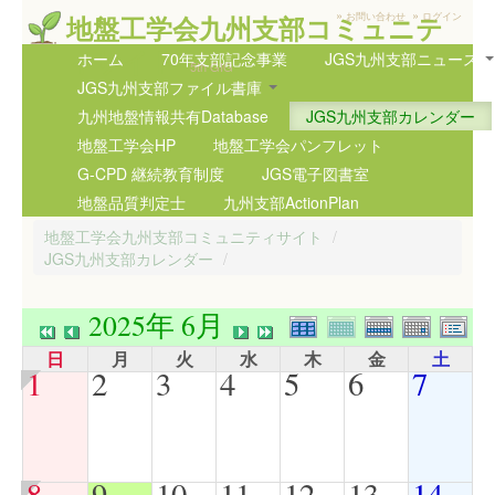
»
»
地盤工学会九州支部コミュニテ
お問い合わせ
ログイン
ィサイト
ホーム
70年支部記念事業
JGS九州支部ニュース
5th GIG
JGS九州支部ファイル書庫
九州地盤情報共有Database
JGS九州支部カレンダー
地盤工学会HP
地盤工学会パンフレット
G-CPD 継続教育制度
JGS電子図書室
地盤品質判定士
九州支部ActionPlan
地盤工学会九州支部コミュニティサイト
/
JGS九州支部カレンダー
/
2025年 6月
日
月
火
水
木
金
土
1
2
3
4
5
6
7
8
9
10
11
12
13
14