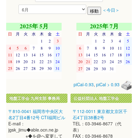
＜今日＞
2025年 5月
2025年 7月
日
月
火
水
木
金
土
日
月
火
水
木
金
土
1
2
3
1
2
3
4
5
4
5
6
7
8
9
10
6
7
8
9
10
11
12
11
12
13
14
15
16
17
13
14
15
16
17
18
19
18
19
20
21
22
23
24
20
21
22
23
24
25
26
25
26
27
28
29
30
31
27
28
29
30
31
piCal-0.93
,
piCal > 0.93
地盤工学会 九州支部 事務局
公益社団法人 地盤工学会
〒810-0041 福岡市中央区大
〒112-0011 東京都文京区千
名2丁目4番12号 CTI福岡ビル
石4丁目38番2号
E-mail：
TEL：03-3946-8677（代
jgsk_jimu◆able.ocn.ne.jp
表）
※◆を@へ変更して
FAX：03-3946-8678