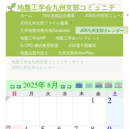
»
»
地盤工学会九州支部コミュニテ
お問い合わせ
ログイン
ィサイト
ホーム
70年支部記念事業
JGS九州支部ニュース
5th GIG
JGS九州支部ファイル書庫
九州地盤情報共有Database
JGS九州支部カレンダー
地盤工学会HP
地盤工学会パンフレット
G-CPD 継続教育制度
JGS電子図書室
地盤品質判定士
九州支部ActionPlan
地盤工学会九州支部コミュニティサイト
/
JGS九州支部カレンダー
/
2025年 8月
日
月
火
水
木
金
土
1
2
3
4
5
6
7
8
9