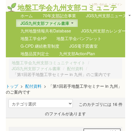
»
»
地盤工学会九州支部コミュニテ
お問い合わせ
ログイン
ィサイト
ホーム
70年支部記念事業
JGS九州支部ニュース
5th GIG
JGS九州支部ファイル書庫
九州地盤情報共有Database
JGS九州支部カレンダー
地盤工学会HP
地盤工学会パンフレット
G-CPD 継続教育制度
JGS電子図書室
地盤品質判定士
九州支部ActionPlan
地盤工学会九州支部コミュニティサイト
/
JGS九州支部ファイル書庫
/
配付資料
/
「第1回若手地盤工学セミナー in 九州」のご案内です
トップ
>
配付資料
> 「第1回若手地盤工学セミナー in 九州」
のご案内です
このカテゴリには 16 件
のファイルがあります