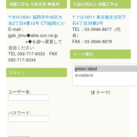
地盤工学会 九州支部 事務局
公益社団法人 地盤工学会
〒810-0041 福岡市中央区大
〒112-0011 東京都文京区千
名2丁目4番12号 CTI福岡ビル
石4丁目38番2号
E-mail：
TEL：03-3946-8677（代
jgsk_jimu◆able.ocn.ne.jp
表）
※◆を@へ変更して
FAX：03-3946-8678
送信ください
TEL 092-717-6033 FAX
テーマ選択
092-717-6034
ログイン
ユーザー名:
(
2
テーマ)
パスワード: