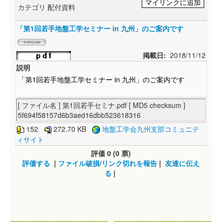
カテゴリ 配付資料
「第1回若手地盤工学セミナー in 九州」のご案内です
掲載日:
2018/11/12
説明
「第1回若手地盤工学セミナー in 九州」のご案内です
[ ファイル名 ] 第1回若手セミナ.pdf [ MD5 checksum ]
5f694f58157d6b3aed16dbb523618316
152
272.70 KB
地盤工学会九州支部コミュニテ
ィサイト
評価
0 (0 票)
評価する
|
ファイル破損/リンク切れを報告
|
友達に伝え
る
|